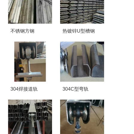
不锈钢方钢
热镀锌U型槽钢
304焊接道轨
304C型弯轨